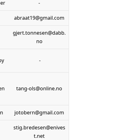
ner
-
abraat19@gmail.com
gjert.tonnesen@dabb.
no
by
-
en
tang-ols@online.no
en
jotobern@gmail.com
stig.bredesen@enives
t.net