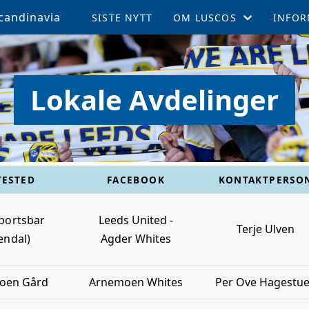
candinavia
SISTE NYTT
OM LUSCOS
INFOR
ÅRSMØTE OG VEDTEKTER
MEDL
Lokale Avdelinger
LUSCOS HISTORIEN
REISE 
FELLESTURER OG ARRAN
SUPPO
MEDLEMSBLAD (TPN)
KAMPE
ESTED
FACEBOOK
KONTAKTPERSO
MEDLEMSFORDELER
LEEDS
portsbar
Leeds United -
Terje Ulven
TALENTSTIPEND
AKTIV
endal)
Agder Whites
GLADE FOND
oen Gård
Arnemoen Whites
Per Ove Hagestu
LOKALE AVDELINGER