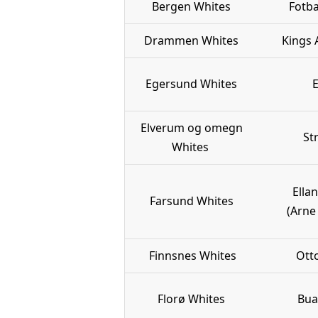
Bergen Whites
Fotb
Drammen Whites
Kings
Egersund Whites
Elverum og omegn
St
Whites
Ella
Farsund Whites
(Arne
Finnsnes Whites
Ott
Florø Whites
Bua