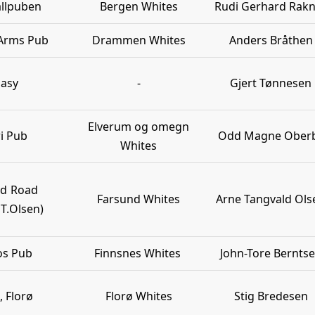
allpuben
Bergen Whites
Rudi Gerhard Rak
 Arms Pub
Drammen Whites
Anders Bråthen
Easy
-
Gjert Tønnesen
Elverum og omegn
ri Pub
Odd Magne Ober
Whites
nd Road
Farsund Whites
Arne Tangvald Ols
 T.Olsen)
os Pub
Finnsnes Whites
John-Tore Bernts
, Florø
Florø Whites
Stig Bredesen