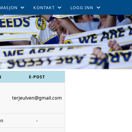
MASJON
KONTAKT
LOGG INN
EMSKAP
KONTAKT
GNIST
TIL LEEDS
STYRET
INTRANETT
GEMENTER
RTERCUPEN
R OG TABELL
N
E-POST
EFFEKTER
terjeulven@gmail.com
ITETSKALENDER
en
-