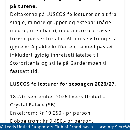
på turene.
Deltakerne på LUSCOS fellesturer er alt fra
single, mindre grupper og ektepar (både
med og uten barn), med andre ord disse
turene passer for alle. Alt du selv
trenger å
gjøre er å pakke kofferten, ta med passet
inkludert gyldig innreisetillatelse til
Storbritania og stille på Gardermoen til
fastsatt tid!
LUSCOS fellesturer for sesongen 2026/27.
18.-20. september 2026 Leeds United –
Crystal Palace (SB)
Enkeltrom: Kr 10.250,- pr person,
Dobbeltrom: kr 9.450,- pr person.
© Leeds United Supporters Club of Scandinavia | Løsning:
StyreW
Bestillingsfrist: 3. august 2026