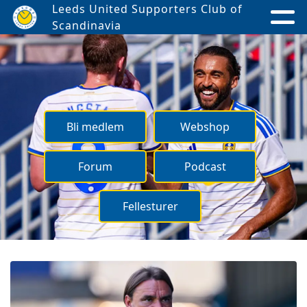
Leeds United Supporters Club of
Scandinavia
Bli medlem
Webshop
Forum
Podcast
Fellesturer