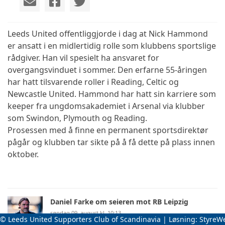
Leeds United offentliggjorde i dag at Nick Hammond
er ansatt i en midlertidig rolle som klubbens sportslige
rådgiver. Han vil spesielt ha ansvaret for
overgangsvinduet i sommer. Den erfarne 55-åringen
har hatt tilsvarende roller i Reading, Celtic og
Newcastle United. Hammond har hatt sin karriere som
keeper fra ungdomsakademiet i Arsenal via klubber
som Swindon, Plymouth og Reading.
Prosessen med å finne en permanent sportsdirektør
pågår og klubben tar sikte på å få dette på plass innen
oktober.
Daniel Farke om seieren mot RB Leipzig
søndag 09. august kl. 10:13
© Leeds United Supporters Club of Scandinavia | Løsning:
StyreW