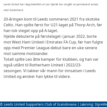
Leeds United har idag bekreftet at Leo Hjelde har inngått en permanent avtale
med Sunderland.
20-åringen kom til Leeds sommeren 2021 fra skotske
Celtic. Han spilte først for U21-laget på Thorp Arch, før
han tok steget opp på A-laget.
Hjelde debuterte på førstelaget i januar 2022, borte
mot West Ham United i Emirates FA Cup, før han fulgte
opp med Premier League-debut bare en uke senere
mot samme motstander.
Totalt spilte Leo åtte kamper for klubben, og han var
også utlånt til Rotherham United i 2022/23-
sesongen. Vi takker vår mann for innsatsen i Leeds
United og ønsker han lykke til videre.
© Leeds United Supporters Club of Scandinavia | Løsning:
StyreW