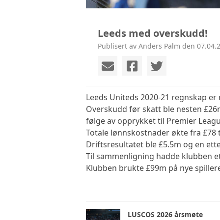
Leeds med overskudd!
Publisert av Anders Palm den 07.04.2
Leeds Uniteds 2020-21 regnskap er n
Overskudd før skatt ble nesten £26
følge av opprykket til Premier Leag
Totale lønnskostnader økte fra £78 
Driftsresultatet ble £5.5m og en ett
Til sammenligning hadde klubben e
Klubben brukte £99m på nye spillere
LUSCOS 2026 årsmøte