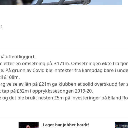
2.
å offentliggjort.
m etter en omsetning på £171m. Omsetningen økte fra fjor
ue. På grunn av Covid ble inntekter fra kampdag bare i und
til £108m.
ergivelse av lån på £21m ga klubben et solid overskudd før s
t tap på £62m i opprykkssesongen 2019-20.
 og det ble brukt nesten £5m på investeringer på Elland R
Laget har jobbet hardt!