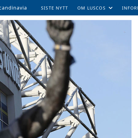
candinavia
SISTE NYTT
OM LUSCOS
INFOR
ÅRSMØTE OG VEDTEKTER
MEDL
LUSCOS HISTORIEN
REISE 
FELLESTURER OG ARRAN
SUPPO
MEDLEMSBLAD (TPN)
KAMPE
MEDLEMSFORDELER
LEEDS
TALENTSTIPEND
AKTIV
GLADE FOND
LOKALE AVDELINGER