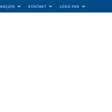
MASJON
KONTAKT
LOGG INN
EMSKAP
KONTAKT
GNIST
TIL LEEDS
STYRET
INTRANETT
GEMENTER
RTERCUPEN
R OG TABELL
EFFEKTER
ITETSKALENDER