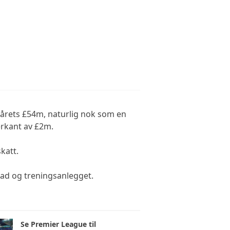
årets £54m, naturlig nok som en
erkant av £2m.
katt.
oad og treningsanlegget.
Se Premier League til