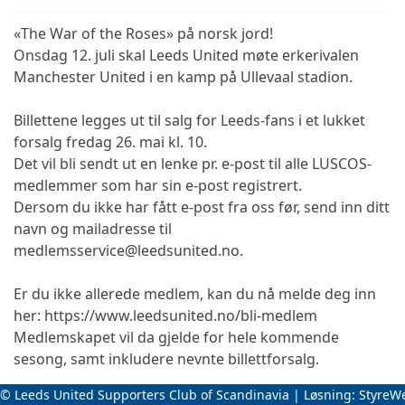
«The War of the Roses» på norsk jord!
Onsdag 12. juli skal Leeds United møte erkerivalen
Manchester United i en kamp på Ullevaal stadion.
Billettene legges ut til salg for Leeds-fans i et lukket
forsalg fredag 26. mai kl. 10.
Det vil bli sendt ut en lenke pr. e-post til alle LUSCOS-
medlemmer som har sin e-post registrert.
Dersom du ikke har fått e-post fra oss før, send inn ditt
navn og mailadresse til
medlemsservice@leedsunited.no.
Er du ikke allerede medlem, kan du nå melde deg inn
her: https://www.leedsunited.no/bli-medlem
Medlemskapet vil da gjelde for hele kommende
sesong, samt inkludere nevnte billettforsalg.
© Leeds United Supporters Club of Scandinavia | Løsning:
StyreW
Leeds-fansen samles i VG-svingen.