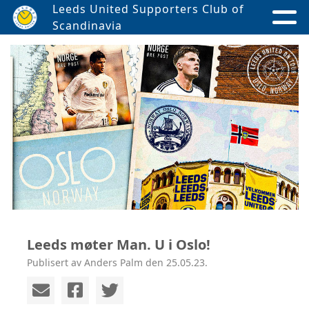
Leeds United Supporters Club of
Scandinavia
Leeds møter Man. U i Oslo!
Publisert av Anders Palm den 25.05.23.