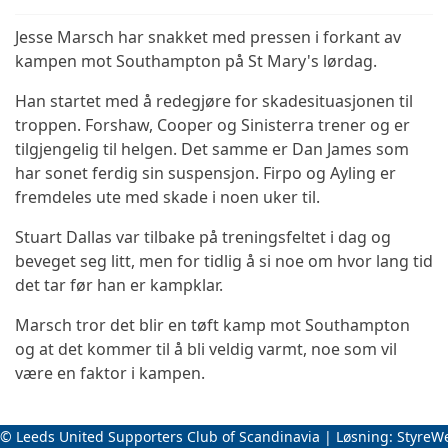
Jesse Marsch har snakket med pressen i forkant av
kampen mot Southampton på St Mary's lørdag.
Han startet med å redegjøre for skadesituasjonen til
troppen. Forshaw, Cooper og Sinisterra trener og er
tilgjengelig til helgen. Det samme er Dan James som
har sonet ferdig sin suspensjon. Firpo og Ayling er
fremdeles ute med skade i noen uker til.
Stuart Dallas var tilbake på treningsfeltet i dag og
beveget seg litt, men for tidlig å si noe om hvor lang tid
det tar før han er kampklar.
Marsch tror det blir en tøft kamp mot Southampton
og at det kommer til å bli veldig varmt, noe som vil
være en faktor i kampen.
© Leeds United Supporters Club of Scandinavia | Løsning:
StyreW