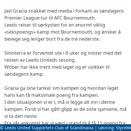
Javi Gracia snakket med media i forkant av søndagens
Premier League-tur til AFC Bournemouth.
Leeds reiser til sørkysten for en enormt viktig
«sekspoengs» kamp mot Bournemouth, og ønsker å
bevege seg lenger bort fra de tre nederste.
Sinisterra er forventet ute i 8 uker og mister med det
resten av Leeds Uniteds sesong.
Wöber har ikke trent med laget og er usikker til
søndagens kamp.
Gracia ga sine tanker om kampen og hvordan laget
hans kan få maksimale poeng fra kampen.
I den situasjonen vi er i, må vi legge alt inn i denne
kampen. Fordi vi har gått glipp av de siste sjansene, må
vi ta den neste.
Fra vår ankomst har vi vært i stand til å få 11 poeng fra
© Leeds United Supporters Club of Scandinavia | Løsning:
StyreW
10 kamper, men selvfølgelig ønsket vi å få flere.