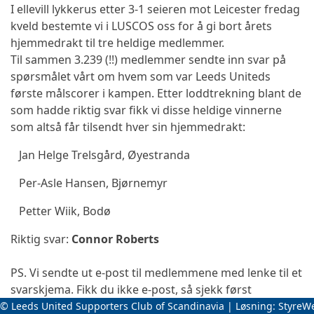
I ellevill lykkerus etter 3-1 seieren mot Leicester fredag
kveld bestemte vi i LUSCOS oss for å gi bort årets
hjemmedrakt til tre heldige medlemmer.
Til sammen 3.239 (!!) medlemmer sendte inn svar på
spørsmålet vårt om hvem som var Leeds Uniteds
første målscorer i kampen. Etter loddtrekning blant de
som hadde riktig svar fikk vi disse heldige vinnerne
som altså får tilsendt hver sin hjemmedrakt:
Jan Helge Trelsgård, Øyestranda
Per-Asle Hansen, Bjørnemyr
Petter Wiik, Bodø
Riktig svar:
Connor Roberts
PS.
Vi sendte ut e-post til medlemmene med lenke til et
svarskjema. Fikk du ikke e-post, så sjekk først
søppelfilter og ta evt kontakt med oss på
© Leeds United Supporters Club of Scandinavia | Løsning:
StyreW