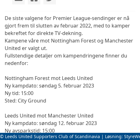
De siste valgene for Premier League-sendinger er nå
gjort frem til slutten av februar 2022, med to kamper
bekreftet for direkte TV-dekning.
Kampene våre mot Nottingham Forest og Manchester
United er valgt ut.
Fullstendige detaljer om kampendringene finner du
nedenfor:
Nottingham Forest mot Leeds United
Ny kampdato: søndag 5. februar 2023
Ny tid: 15:00
Sted: City Ground
Leeds United mot Manchester United
Ny kampdato: søndag 12. februar 2023
Ny avsparkstid: 15:00
© Leeds United Supporters Club of Scandinavia | Løsning:
StyreW
Sted: Elland Road