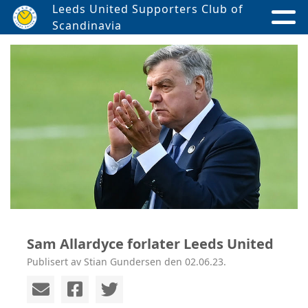
Leeds United Supporters Club of
Scandinavia
Sam Allardyce forlater Leeds United
Publisert av Stian Gundersen den 02.06.23.