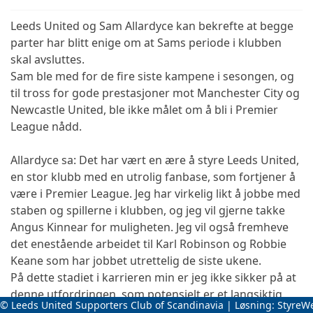
Leeds United og Sam Allardyce kan bekrefte at begge
parter har blitt enige om at Sams periode i klubben
skal avsluttes.
Sam ble med for de fire siste kampene i sesongen, og
til tross for gode prestasjoner mot Manchester City og
Newcastle United, ble ikke målet om å bli i Premier
League nådd.
Allardyce sa: Det har vært en ære å styre Leeds United,
en stor klubb med en utrolig fanbase, som fortjener å
være i Premier League. Jeg har virkelig likt å jobbe med
staben og spillerne i klubben, og jeg vil gjerne takke
Angus Kinnear for muligheten. Jeg vil også fremheve
det enestående arbeidet til Karl Robinson og Robbie
Keane som har jobbet utrettelig de siste ukene.
På dette stadiet i karrieren min er jeg ikke sikker på at
denne utfordringen, som potensielt er et langsiktig
© Leeds United Supporters Club of Scandinavia | Løsning:
StyreW
prosjekt er noe jeg kan forplikte meg til, men jeg