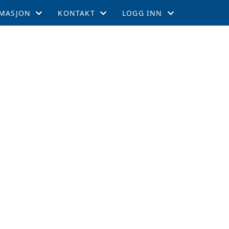
MASJON
KONTAKT
LOGG INN
EMSKAP
KONTAKT
GNIST
TIL LEEDS
STYRET
INTRANETT
GEMENTER
RTERCUPEN
R OG TABELL
EFFEKTER
ITETSKALENDER