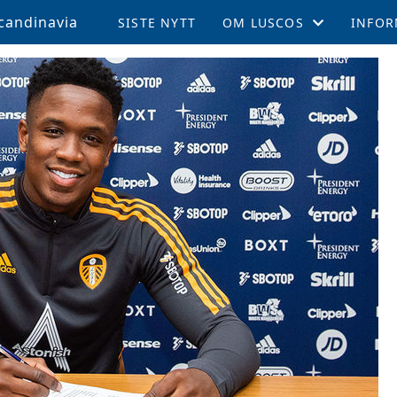
candinavia
SISTE NYTT
OM LUSCOS
INFOR
ÅRSMØTE OG VEDTEKTER
MEDL
LUSCOS HISTORIEN
REISE 
FELLESTURER OG ARRAN
SUPPO
MEDLEMSBLAD (TPN)
KAMPE
MEDLEMSFORDELER
LEEDS
TALENTSTIPEND
AKTIV
GLADE FOND
LOKALE AVDELINGER