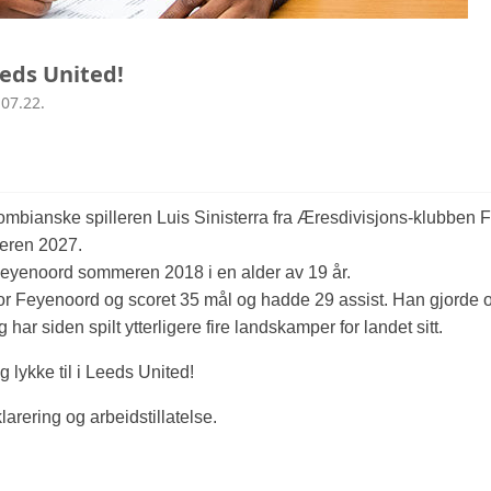
eeds United!
07.22.
ombianske spilleren Luis Sinisterra fra Æresdivisjons-klubben 
meren 2027.
 Feyenoord sommeren 2018 i en alder av 19 år.
 for Feyenoord og scoret 35 mål og hadde 29 assist. Han gjorde o
ar siden spilt ytterligere fire landskamper for landet sitt.
 lykke til i Leeds United!
arering og arbeidstillatelse.