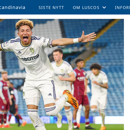
candinavia
SISTE NYTT
OM LUSCOS
INFOR
ÅRSMØTE OG VEDTEKTER
MEDL
LUSCOS HISTORIEN
REISE 
FELLESTURER OG ARRAN
SUPPO
MEDLEMSBLAD (TPN)
KAMPE
MEDLEMSFORDELER
LEEDS
TALENTSTIPEND
AKTIV
GLADE FOND
LOKALE AVDELINGER