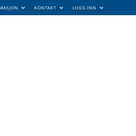
MASJON
KONTAKT
LOGG INN
EMSKAP
KONTAKT
GNIST
TIL LEEDS
STYRET
INTRANETT
GEMENTER
RTERCUPEN
R OG TABELL
EFFEKTER
ITETSKALENDER