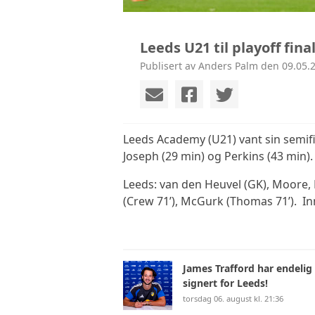
Leeds U21 til playoff fina
Publisert av Anders Palm den 09.05.2
Leeds Academy (U21) vant sin semifin
Joseph (29 min) og Perkins (43 min).
Leeds: van den Heuvel (GK), Moore, M
(Crew 71’), McGurk (Thomas 71’). Inn
James Trafford har endelig
signert for Leeds!
torsdag 06. august kl. 21:36