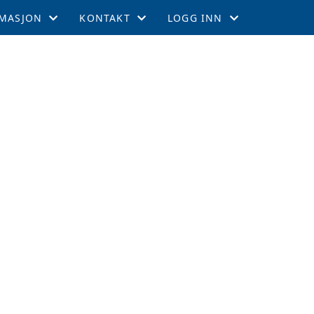
MASJON
KONTAKT
LOGG INN
EMSKAP
KONTAKT
GNIST
TIL LEEDS
STYRET
INTRANETT
GEMENTER
RTERCUPEN
R OG TABELL
EFFEKTER
ITETSKALENDER