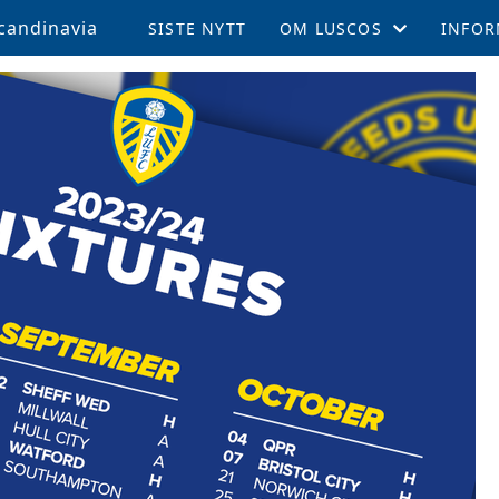
candinavia
SISTE NYTT
OM LUSCOS
INFOR
ÅRSMØTE OG VEDTEKTER
MEDL
LUSCOS HISTORIEN
REISE 
FELLESTURER OG ARRAN
SUPPO
MEDLEMSBLAD (TPN)
KAMPE
MEDLEMSFORDELER
LEEDS
TALENTSTIPEND
AKTIV
GLADE FOND
LOKALE AVDELINGER