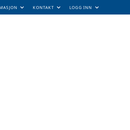
MASJON
KONTAKT
LOGG INN
EMSKAP
KONTAKT
GNIST
TIL LEEDS
STYRET
INTRANETT
GEMENTER
RTERCUPEN
R OG TABELL
EFFEKTER
ITETSKALENDER