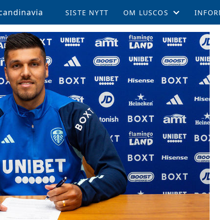
candinavia
SISTE NYTT
OM LUSCOS
INFOR
ÅRSMØTE OG VEDTEKTER
MEDL
LUSCOS HISTORIEN
REISE 
FELLESTURER OG ARRAN
SUPPO
MEDLEMSBLAD (TPN)
KAMPE
MEDLEMSFORDELER
LEEDS
TALENTSTIPEND
AKTIV
GLADE FOND
LOKALE AVDELINGER