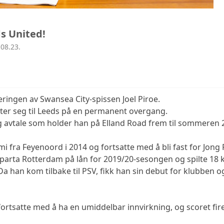
ds United!
08.23.
ringen av Swansea City-spissen Joel Piroe.
ter seg til Leeds på en permanent overgang.
g avtale som holder han på Elland Road frem til sommeren 
i fra Feyenoord i 2014 og fortsatte med å bli fast for Jong 
 Sparta Rotterdam på lån for 2019/20-sesongen og spilte 18 k
Da han kom tilbake til PSV, fikk han sin debut for klubben og
g fortsatte med å ha en umiddelbar innvirkning, og scoret fi