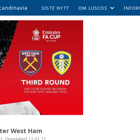
candinavia
SISTE NYTT
OM LUSCOS
INFOR
ÅRSMØTE OG VEDTEKTER
MEDL
LUSCOS HISTORIEN
REISE 
FELLESTURER OG ARRAN
SUPPO
MEDLEMSBLAD (TPN)
KAMPE
MEDLEMSFORDELER
LEEDS
TALENTSTIPEND
AKTIV
GLADE FOND
øter West Ham
LOKALE AVDELINGER
1. Oppdatert 12.01.22.