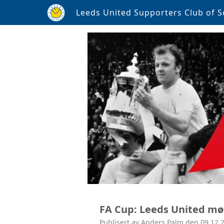
Leeds United Supporters Club of S
FA Cup: Leeds United m
Publisert av Anders Palm den 09.12.2