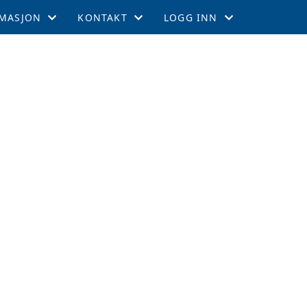
MASJON
KONTAKT
LOGG INN
EMSKAP
KONTAKT
GNIST
TIL LEEDS
STYRET
INTRANETT
GEMENTER
RTERCUPEN
R OG TABELL
EFFEKTER
ITETSKALENDER