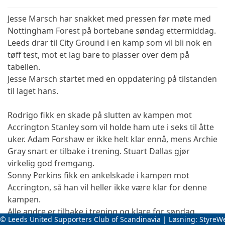
Jesse Marsch har snakket med pressen før møte med
Nottingham Forest på bortebane søndag ettermiddag.
Leeds drar til City Ground i en kamp som vil bli nok en
tøff test, mot et lag bare to plasser over dem på
tabellen.
Jesse Marsch startet med en oppdatering på tilstanden
til laget hans.
Rodrigo fikk en skade på slutten av kampen mot
Accrington Stanley som vil holde ham ute i seks til åtte
uker. Adam Forshaw er ikke helt klar ennå, mens Archie
Gray snart er tilbake i trening.
Stuart Dallas gjør
virkelig god fremgang.
Sonny Perkins fikk en ankelskade i kampen mot
Accrington, så han vil heller ikke være klar for denne
kampen.
Alle andre er tilbake i trening og klare for søndag.
© Leeds United Supporters Club of Scandinavia | Løsning:
StyreW