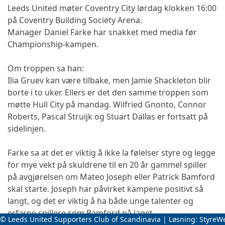
Leeds United møter Coventry City lørdag klokken 16:00
på Coventry Building Society Arena.
Manager Daniel Farke har snakket med media før
Championship-kampen.
Om troppen sa han:
Ilia Gruev kan være tilbake, men Jamie Shackleton blir
borte i to uker. Ellers er det den samme troppen som
møtte Hull City på mandag. Wilfried Gnonto, Connor
Roberts, Pascal Struijk og Stuart Dallas er fortsatt på
sidelinjen.
Farke sa at det er viktig å ikke la følelser styre og legge
for mye vekt på skuldrene til en 20 år gammel spiller
på avgjørelsen om Mateo Joseph eller Patrick Bamford
skal starte. Joseph har påvirket kampene positivt så
langt, og det er viktig å ha både unge talenter og
erfarne spillere som Bamford på laget.
© Leeds United Supporters Club of Scandinavia | Løsning:
StyreW