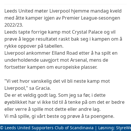
Leeds United møter Liverpool hjemme mandag kveld
med åtte kamper igjen av Premier League-sesongen
2022/23.
Leeds tapte forrige kamp mot Crystal Palace og vil
prøve å legge resultatet raskt bak seg i kampen om å
rykke oppover på tabellen.
Liverpool ankommer Elland Road etter å ha spilt en
underholdende uavgjort mot Arsenal, mens de
fortsetter kampen om europeiske plasser.
"Vi vet hvor vanskelig det vil bli neste kamp mot
Liverpool," sa Gracia.
De er et veldig godt lag. Som jeg sa før, i dette
øyeblikket har vi ikke tid til å tenke på om det er bedre
eller verre å spille mot dette eller andre lag.
Vi må spille, gi vårt beste og prøve å ta poengene.
© Leeds United Supporters Club of Scandinavia | Løsning:
StyreW
Det jeg kan fortelle deg er at alle har gjort et hardt