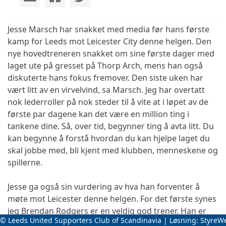
Jesse Marsch har snakket med media før hans første
kamp for Leeds mot Leicester City denne helgen. Den
nye hovedtreneren snakket om sine første dager med
laget ute på gresset på Thorp Arch, mens han også
diskuterte hans fokus fremover. Den siste uken har
vært litt av en virvelvind, sa Marsch. Jeg har overtatt
nok lederroller på nok steder til å vite at i løpet av de
første par dagene kan det være en million ting i
tankene dine. Så, over tid, begynner ting å avta litt. Du
kan begynne å forstå hvordan du kan hjelpe laget du
skal jobbe med, bli kjent med klubben, menneskene og
spillerne.
Jesse ga også sin vurdering av hva han forventer å
møte mot Leicester denne helgen. For det første synes
jeg Brendan Rodgers er en veldig god trener. Han er
© Leeds United Supporters Club of Scandinavia | Løsning:
StyreW
fleksibel, men har også en veldig klar spillestil. De har