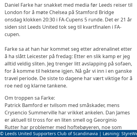
Daniel Farke har snakket med media før Leeds reiser til
London for å møte Chelsea på Stamford Bridge
onsdag klokken 20:30 i FA-Cupens 5 runde. Det er 21 år
siden sist Leeds United tok seg til kvartfinalen i FA-
cupen.
Farke sa at han har kommet seg etter adrenalinet etter
å ha slått Leicester på fredag: Etter en slik kamp er jeg
alltid veldig sliten. Jeg trenger litt avslapping på sofaen,
for å komme til hektene igjen. Nå går vi inn i en ganske
travel periode. De siste to dagene har vært viktige for å
roe ned og klarne tankene.
Om troppen sa Farke:
Patrick Bamford er tvilsom med småskader, mens
Crysencio Summerville har vrikket ankelen. Dan James
er aktuell til tross for en liten smell og Georginio
Rutter har problemer med hoftebøyeren, noe som
© Leeds United Supporters Club of Scandinavia | Løsning:
StyreW
betyr at det blir en sen vurdering av om han er i form.