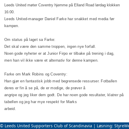
Leeds United møter Coventry hjemme på Elland Road lørdag klokken
16:00.
Leeds United-manager Daniel Farke har snakket med media før
kampen.
Om status på laget sa Farke:
Det skal være den samme troppen, ingen nye forfall.
Noen gode nyheter er at Junior Firpo er tilbake på trening i dag,
men han vil ikke være et alternativ for denne kampen.
Farke om Mark Robins og Coventry:
Han gjør en fantastisk jobb med begrensede ressurser. Fotballen
deres er fin å se på, de er modige, de prøver å
angripe og jeg liker dem godt. De har noen gode resultater, klatrer på
tabellen og jeg har mye respekt for Marks
arbeid.
© Leeds United Supporters Club of Scandinavia | Løsning:
StyreW