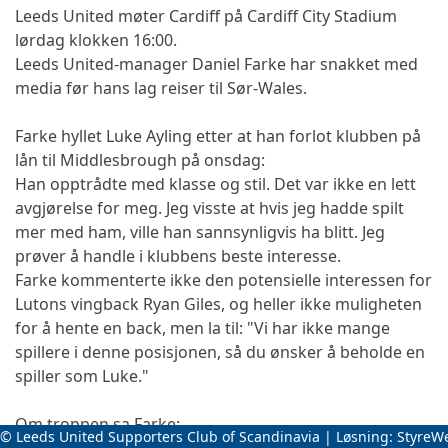
Leeds United møter Cardiff på Cardiff City Stadium
lørdag klokken 16:00.
Leeds United-manager Daniel Farke har snakket med
media før hans lag reiser til Sør-Wales.
Farke hyllet Luke Ayling etter at han forlot klubben på
lån til Middlesbrough på onsdag:
Han opptrådte med klasse og stil. Det var ikke en lett
avgjørelse for meg. Jeg visste at hvis jeg hadde spilt
mer med ham, ville han sannsynligvis ha blitt. Jeg
prøver å handle i klubbens beste interesse.
Farke kommenterte ikke den potensielle interessen for
Lutons vingback Ryan Giles, og heller ikke muligheten
for å hente en back, men la til: "Vi har ikke mange
spillere i denne posisjonen, så du ønsker å beholde en
spiller som Luke."
Om troppen sa Farke:
© Leeds United Supporters Club of Scandinavia | Løsning:
StyreW
Pascal Struijk går definitivt glipp av kampen, mens