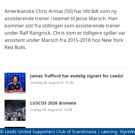
Amerikanske Chris Armas (50) har tiltrådt som ny
assisterende trener i teamet til Jesse Marsch. Han
kommer sist fra stillingen som assisterende trener
under Ralf Rangnick. Chris som er tidligere spiller var
assistent under Marsch fra 2015-2018 hos New York
Red Bulls.
James Trafford har endelig signert for Leeds!
torsdag 06. august kl. 21:36
LUSCOS 2026 årsmøte
tirsdag 04. august kl. 10:08
Laget har jobbet hardt!
© Leeds United Supporters Club of Scandinavia | Løsning:
StyreW