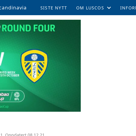
candinavia
SISTE NYTT
OM LUSCOS
INFOR
ÅRSMØTE OG VEDTEKTER
MEDL
LUSCOS HISTORIEN
REISE 
FELLESTURER OG ARRAN
SUPPO
MEDLEMSBLAD (TPN)
KAMPE
MEDLEMSFORDELER
LEEDS
TALENTSTIPEND
AKTIV
GLADE FOND
LOKALE AVDELINGER
1. Oppdatert 08.12.21.