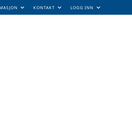
MASJON
KONTAKT
LOGG INN
EMSKAP
KONTAKT
GNIST
TIL LEEDS
STYRET
INTRANETT
GEMENTER
RTERCUPEN
R OG TABELL
EFFEKTER
ITETSKALENDER