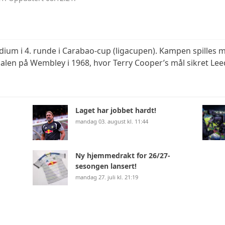
dium i 4. runde i Carabao-cup (ligacupen). Kampen spilles m
alen på Wembley i 1968, hvor Terry Cooper’s mål sikret Leeds 
Laget har jobbet hardt!
mandag 03. august kl. 11:44
Ny hjemmedrakt for 26/27-
sesongen lansert!
mandag 27. juli kl. 21:19