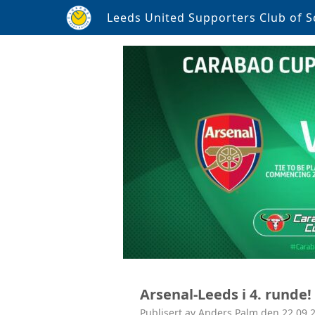
Leeds United Supporters Club of S
Arsenal-Leeds i 4. runde!
Publisert av Anders Palm den 22.09.2