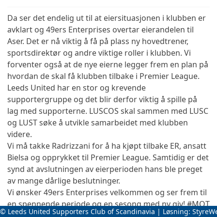
Da ser det endelig ut til at eiersituasjonen i klubben er
avklart og 49ers Enterprises overtar eierandelen til
Aser. Det er nå viktig å få på plass ny hovedtrener,
sportsdirektør og andre viktige roller i klubben. Vi
forventer også at de nye eierne legger frem en plan på
hvordan de skal få klubben tilbake i Premier League.
Leeds United har en stor og krevende
supportergruppe og det blir derfor viktig å spille på
lag med supporterne. LUSCOS skal sammen med LUSC
og LUST søke å utvikle samarbeidet med klubben
videre.
Vi må takke Radrizzani for å ha kjøpt tilbake ER, ansatt
Bielsa og opprykket til Premier League. Samtidig er det
synd at avslutningen av eierperioden hans ble preget
av mange dårlige beslutninger.
Vi ønsker 49ers Enterprises velkommen og ser frem til
en spennende periode og en sesong med ny giv! #MOT
© Leeds United Supporters Club of Scandinavia | Løsning:
StyreW