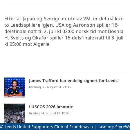
Etter at Japan og Sverige er ute av VM, er det nå kun
to Leedsspillere igjen. USA og Aaronson spiller 16-
delsfinale natt til 2. juli kl 02:00 norsk tid mot Bosnia-
H. Sveits og Okafor spiller 16-delsfinale natt til 3. juli
kl 05:00 mot Algerie.
James Trafford har endelig signert for Leeds!
torsdag 06. august kl. 21:36
LUSCOS 2026 årsmøte
tirsdag 04. august kl. 10:08
© Leeds United Supporters Club of Scandinavia | Løsning:
StyreW