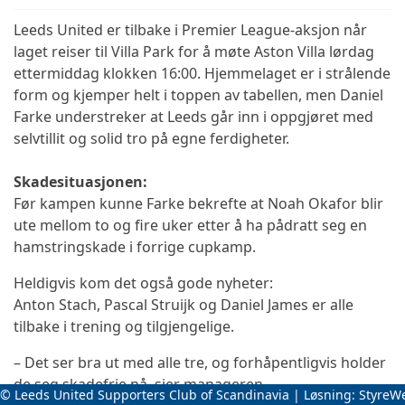
Leeds United er tilbake i Premier League‑aksjon når
laget reiser til Villa Park for å møte Aston Villa lørdag
ettermiddag klokken 16:00. Hjemmelaget er i strålende
form og kjemper helt i toppen av tabellen, men Daniel
Farke understreker at Leeds går inn i oppgjøret med
selvtillit og solid tro på egne ferdigheter.
Skadesituasjonen:
Før kampen kunne Farke bekrefte at Noah Okafor blir
ute mellom to og fire uker etter å ha pådratt seg en
hamstringskade i forrige cupkamp.
Heldigvis kom det også gode nyheter:
Anton Stach, Pascal Struijk og Daniel James er alle
tilbake i trening og tilgjengelige.
– Det ser bra ut med alle tre, og forhåpentligvis holder
de seg skadefrie nå, sier manageren.
© Leeds United Supporters Club of Scandinavia | Løsning:
StyreW