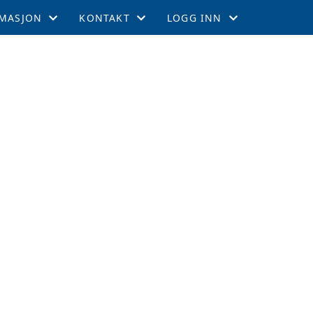
MASJON
KONTAKT
LOGG INN
EMSKAP
KONTAKT
GNIST
TIL LEEDS
STYRET
INTRANETT
GEMENTER
RTERCUPEN
R OG TABELL
EFFEKTER
ITETSKALENDER