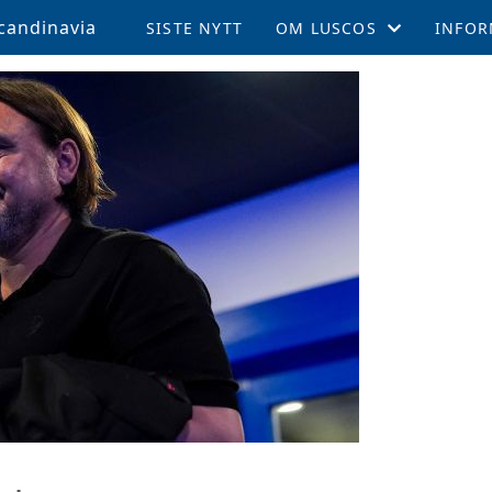
candinavia
SISTE NYTT
OM LUSCOS
INFOR
ÅRSMØTE OG VEDTEKTER
MEDL
LUSCOS HISTORIEN
REISE 
FELLESTURER OG ARRAN
SUPPO
MEDLEMSBLAD (TPN)
KAMPE
MEDLEMSFORDELER
LEEDS
TALENTSTIPEND
AKTIV
GLADE FOND
LOKALE AVDELINGER