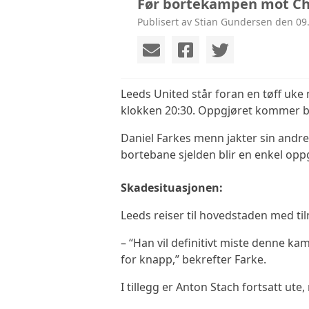
Før bortekampen mot Ch
Publisert av Stian Gundersen den 09.
Leeds United står foran en tøff uk
klokken 20:30. Oppgjøret kommer ba
Daniel Farkes menn jakter sin andre 
bortebane sjelden blir en enkel opp
Skadesituasjonen:
Leeds reiser til hovedstaden med t
– “Han vil definitivt miste denne k
for knapp,
”
bekrefter Farke.
I tillegg er Anton Stach fortsatt ute