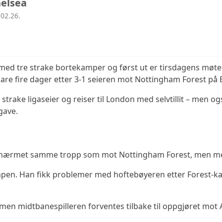
elsea
02.26.
e med tre strake bortekamper og først ut er tirsdagens mø
re fire dager etter 3-1 seieren mot Nottingham Forest på 
strake ligaseier og reiser til London med selvtillit – men 
gave.
ilnærmet samme tropp som mot Nottingham Forest, men med e
ampen. Han fikk problemer med hoftebøyeren etter Forest
‑
ka
, men midtbanespilleren forventes tilbake til oppgjøret mot A