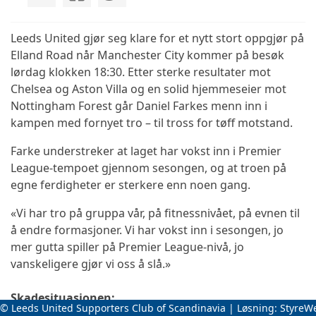
Leeds United gjør seg klare for et nytt stort oppgjør på
Elland Road når Manchester City kommer på besøk
lørdag klokken 18:30. Etter sterke resultater mot
Chelsea og Aston Villa og en solid hjemmeseier mot
Nottingham Forest går Daniel Farkes menn inn i
kampen med fornyet tro – til tross for tøff motstand.
Farke understreker at laget har vokst inn i Premier
League
‑
tempoet gjennom sesongen, og at troen p
å
egne ferdigheter er sterkere enn noen gang.
«Vi har tro på gruppa vår, på fitnessnivået, på evnen til
å endre formasjoner. Vi har vokst inn i sesongen, jo
mer gutta spiller på Premier League
‑
niv
å
, jo
vanskeligere gj
ø
r vi oss
å
sl
å
.
»
Skadesituasjonen:
© Leeds United Supporters Club of Scandinavia | Løsning:
StyreW
På pressekonferansen før kampen kom Farke med