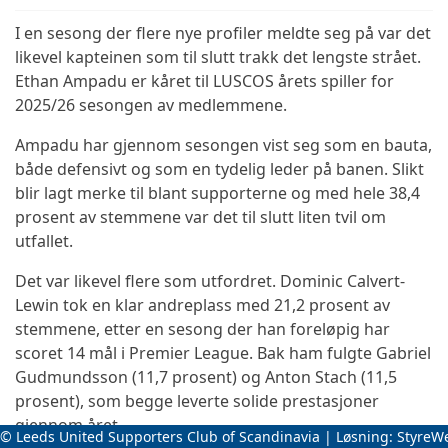
I en sesong der flere nye profiler meldte seg på var det
likevel kapteinen som til slutt trakk det lengste strået.
Ethan Ampadu er kåret til LUSCOS årets spiller for
2025/26 sesongen av medlemmene.
Ampadu har gjennom sesongen vist seg som en bauta,
både defensivt og som en tydelig leder på banen. Slikt
blir lagt merke til blant supporterne og med hele 38,4
prosent av stemmene var det til slutt liten tvil om
utfallet.
Det var likevel flere som utfordret. Dominic Calvert-
Lewin tok en klar andreplass med 21,2 prosent av
stemmene, etter en sesong der han foreløpig har
scoret 14 mål i Premier League. Bak ham fulgte Gabriel
Gudmundsson (11,7 prosent) og Anton Stach (11,5
prosent), som begge leverte solide prestasjoner
gjennom året.
© Leeds United Supporters Club of Scandinavia | Løsning:
StyreW