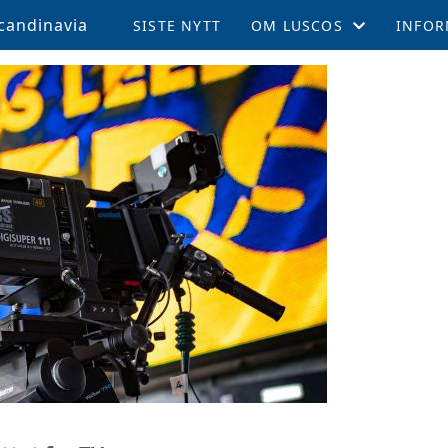
candinavia
SISTE NYTT
OM LUSCOS
INFOR
ÅRSMØTE OG VEDTEKTER
MEDL
LUSCOS HISTORIEN
REISE 
FELLESTURER OG ARRAN
SUPPO
MEDLEMSBLAD (TPN)
KAMPE
MEDLEMSFORDELER
LEEDS
TALENTSTIPEND
AKTIV
GLADE FOND
LOKALE AVDELINGER