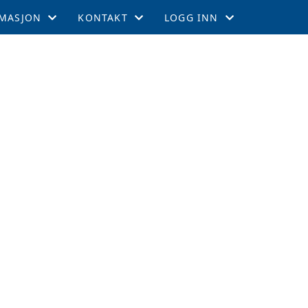
MASJON
KONTAKT
LOGG INN
EMSKAP
KONTAKT
GNIST
TIL LEEDS
STYRET
INTRANETT
GEMENTER
RTERCUPEN
R OG TABELL
EFFEKTER
ITETSKALENDER