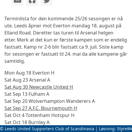
Terminlista for den kommende 25/26 sesongen er nå
ute. Leeds åpner mot Everton mandag 18. august på
Elland Road. Deretter tas turen til Arsenal helgen
etter. Merk at det kun er første kampen som er endelig
fastsatt. Kamp nr 2-6 blir fastsatt ca 9. juli. Siste kamp
for sesongen er fastsatt til 24. mai da alle kampene går
samtidig.
Mon Aug 18 Everton H
Sat Aug 23 Arsenal A
Sat Aug 30 Newcastle United H
Sat Sep 13 Fulham A
Sat Sep 20 Wolverhampton Wanderers A
Sat Sep 27 A.F.C. Bournemouth H
Sat Oct 4 Tottenham Hotspur H
Sat Oct 18 Burnley A
© Leeds United Supporters Club of Scandinavia | Løsning:
StyreW
Sat Oct 25 West Ham United H