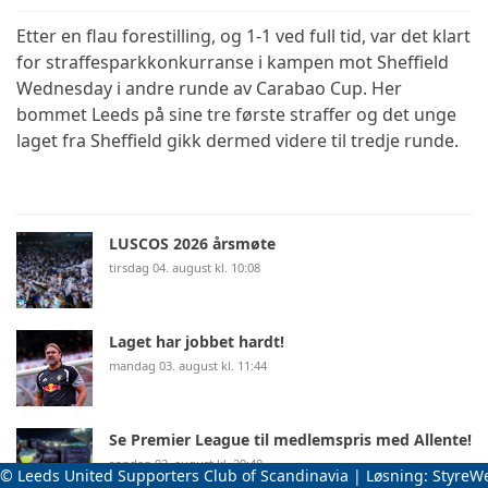
Etter en flau forestilling, og 1-1 ved full tid, var det klart
for straffesparkkonkurranse i kampen mot Sheffield
Wednesday i andre runde av Carabao Cup. Her
bommet Leeds på sine tre første straffer og det unge
laget fra Sheffield gikk dermed videre til tredje runde.
LUSCOS 2026 årsmøte
tirsdag 04. august kl. 10:08
Laget har jobbet hardt!
mandag 03. august kl. 11:44
Se Premier League til medlemspris med Allente!
søndag 02. august kl. 20:48
© Leeds United Supporters Club of Scandinavia | Løsning:
StyreW