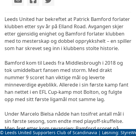
Leeds United har bekreftet at Patrick Bamford forlater
klubben etter syv år på Elland Road. Avgangen skjer
etter gjensidig enighet og Bamford forlater klubben
med to mesterskap og dobbel opprykkshelt – en spiller
som har skrevet seg inn i klubbens stolte historie.
Bamford kom til Leeds fra Middlesbrough i 2018 og
tok umiddelbart fansen med storm. Med drakt
nummer 9 scoret han viktige mål og leverte
minneverdige øyeblikk. Allerede i sin første kamp fant
han nettet i en EFL Cup-kamp mot Bolton, og fulgte
opp med sitt første ligamål mot samme lag.
Under Marcelo Bielsa nådde han tosifret antall mål i
sin første sesong, som endte med playoff-skuffelse.
Men året etter kom revansjen: Bamford scoret på
© Leeds United Supporters Club of Scandinavia | Løsning:
StyreW
åpningsdagen mot Bristol City og med 16 mål bidro