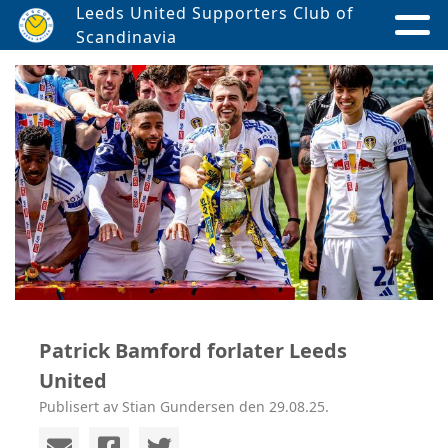
Leeds United Supporters Club of
Scandinavia
Patrick Bamford forlater Leeds
United
Publisert av Stian Gundersen den 29.08.25.