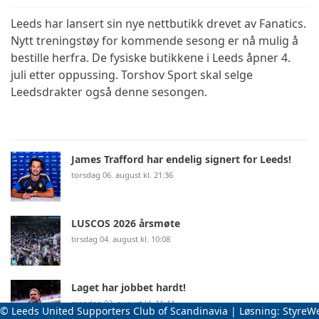
Leeds har lansert sin nye nettbutikk drevet av Fanatics.
Nytt treningstøy for kommende sesong er nå mulig å
bestille herfra. De fysiske butikkene i Leeds åpner 4.
juli etter oppussing. Torshov Sport skal selge
Leedsdrakter også denne sesongen.
James Trafford har endelig signert for Leeds!
torsdag 06. august kl. 21:36
LUSCOS 2026 årsmøte
tirsdag 04. august kl. 10:08
Laget har jobbet hardt!
mandag 03. august kl. 11:44
© Leeds United Supporters Club of Scandinavia | Løsning:
StyreW