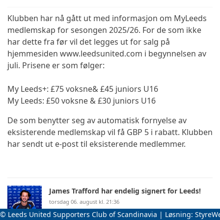
Klubben har nå gått ut med informasjon om MyLeeds
medlemskap for sesongen 2025/26. For de som ikke
har dette fra før vil det legges ut for salg på
hjemmesiden www.leedsunited.com i begynnelsen av
juli. Prisene er som følger:
My Leeds+: £75 voksne& £45 juniors U16
My Leeds: £50 voksne & £30 juniors U16
De som benytter seg av automatisk fornyelse av
eksisterende medlemskap vil få GBP 5 i rabatt. Klubben
har sendt ut e-post til eksisterende medlemmer.
James Trafford har endelig signert for Leeds!
torsdag 06. august kl. 21:36
© Leeds United Supporters Club of Scandinavia | Løsning:
StyreW