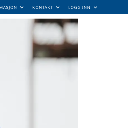
MASJON
KONTAKT
LOGG INN
EMSKAP
KONTAKT
GNIST
TIL LEEDS
STYRET
INTRANETT
GEMENTER
RTERCUPEN
R OG TABELL
EFFEKTER
ITETSKALENDER