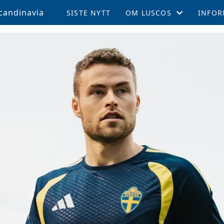
candinavia
SISTE NYTT
OM LUSCOS
INFOR
ÅRSMØTE OG VEDTEKTER
MEDL
LUSCOS HISTORIEN
REISE 
FELLESTURER OG ARRAN
SUPPO
MEDLEMSBLAD (TPN)
KAMPE
MEDLEMSFORDELER
LEEDS
TALENTSTIPEND
AKTIV
GLADE FOND
LOKALE AVDELINGER