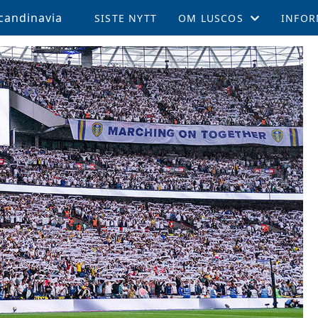
candinavia
SISTE NYTT
OM LUSCOS
INFOR
ÅRSMØTE OG VEDTEKTER
MEDL
LUSCOS HISTORIEN
REISE 
FELLESTURER OG ARRAN
SUPPO
MEDLEMSBLAD (TPN)
KAMPE
MEDLEMSFORDELER
LEEDS
TALENTSTIPEND
AKTIV
GLADE FOND
LOKALE AVDELINGER