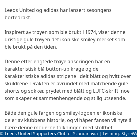
Leeds United og adidas har lansert sesongens
bortedrakt.
Inspirert av trøyen som ble brukt i 1974, viser denne
dristige gule trøyen det ikoniske smiley-merket som
ble brukt på den tiden.
Denne etterlengtede trøyelanseringen har en
karakteristisk blå button-up krage og de
karakteristiske adidas stripene i delt blått og hvitt over
skuldrene. Drakten er avrundet med matchende gule
shorts og sokker, prydet med blått og LUFC-skrift, noe
som skaper et sammenhengende og stilig utseende.
Både den gule fargen og smiley-logoen er ikoniske
deler av klubbens historie, og vi håper fansen vil nyte å
bære denne moderne tolkningen med stolthet
© Leeds United Supporters Club of Scandinavia | Løsning:
StyreW
gjennom hele denne sesongen.