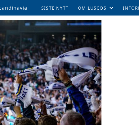
candinavia
SISTE NYTT
OM LUSCOS
INFOR
ÅRSMØTE OG VEDTEKTER
MEDL
LUSCOS HISTORIEN
REISE 
FELLESTURER OG ARRAN
SUPPO
MEDLEMSBLAD (TPN)
KAMPE
MEDLEMSFORDELER
LEEDS
TALENTSTIPEND
AKTIV
GLADE FOND
LOKALE AVDELINGER