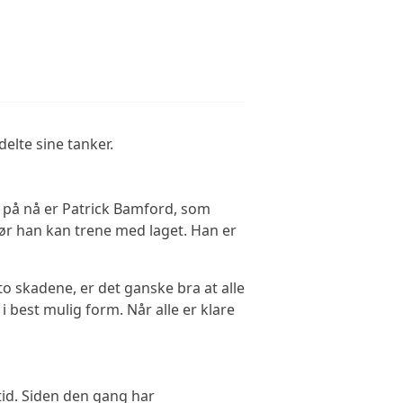
elte sine tanker.
 på nå er Patrick Bamford, som
før han kan trene med laget. Han er
to skadene, er det ganske bra at alle
i best mulig form. Når alle er klare
rtid. Siden den gang har