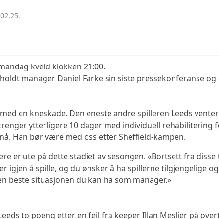
02.25.
mandag kveld klokken 21:00.
holdt manager Daniel Farke sin siste pressekonferanse og d
r med en kneskade. Den eneste andre spilleren Leeds venter
renger ytterligere 10 dager med individuell rehabilitering 
 ennå. Han bør være med oss etter Sheffield-kampen.
ere er ute på dette stadiet av sesongen. «Bortsett fra disse 
 igjen å spille, og du ønsker å ha spillerne tilgjengelige og 
den beste situasjonen du kan ha som manager.»
Leeds to poeng etter en feil fra keeper Illan Meslier på ove