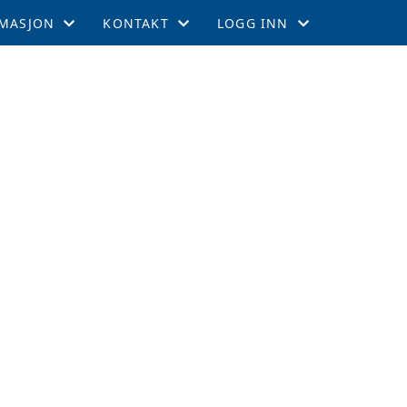
MASJON
KONTAKT
LOGG INN
EMSKAP
KONTAKT
GNIST
TIL LEEDS
STYRET
INTRANETT
GEMENTER
RTERCUPEN
R OG TABELL
EFFEKTER
ITETSKALENDER