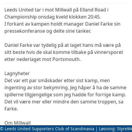
Leeds United tar i mot Millwall på Elland Road i
Championship onsdag kveld klokken 20:45.
I forkant av kampen holdt manager Daniel Farke sin
pressekonferanse og delte sine tanker.
Daniel Farke var tydelig på at laget hans må være på
sitt beste hvis de skal komme tilbake på vinnersporet
etter nederlaget mot Portsmouth.
Lagnyheter
Det var ett par småskader etter sist kamp, men
ingenting av stor bekymring. Jeg håper å ha de samme
spillerne tilgjengelige som jeg hadde for forrige kamp.
Det vil være mer eller mindre den samme troppen, sa
Farke.
Om Millwall
© Leeds United Supporters Club of Scandinavia | Løsning:
StyreW
Daniel Farke roset Millwall-sjef Alex Neil og sa: "Jeg har