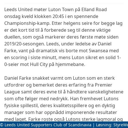
Leeds United møter Luton Town på Elland Road
onsdag kveld klokken 20:45 i en spennende
Championship-kamp. Etter helgens seire for begge lag
er det kort tid til å forberede seg til denne viktige
duellen, som også markerer deres første møte siden
2019/20-sesongen. Leeds, under ledelse av Daniel
Farke, vant på dramatisk vis borte mot Swansea med
en scoring i siste minutt, mens Luton sikret en solid 1-
0-seier mot Hull City på hjemmebane.
Daniel Farke snakket varmt om Luton som en sterk
utfordrer og bemerket deres erfaring fra Premier
League samt deres evne til å håndtere vanskelighetene
som ofte følger med nedrykk. Han fremhevet Lutons
fysiske spillestil, deres kvalitetsspillere og en dyktig
manager som har oppnådd imponerende resultater
med laget. Farke roste også Lutons sterke lagmoral og
© Leeds United Supporters Club of Scandinavia | Løsning:
StyreW
anså dem som en reell kandidat til en topp seks-