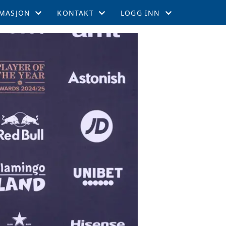
MASJON
KONTAKT
LOGG INN
EMSKAP
KONTAKT
GNIST
TIL LEEDS
STYRET
INTRANETT
GEMENTER
RTERCUPEN
R OG TABELL
EFFEKTER
ITETSKALENDER