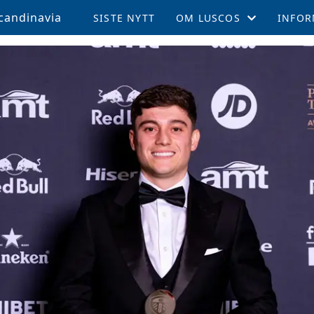
candinavia
SISTE NYTT
OM LUSCOS
INFOR
ÅRSMØTE OG VEDTEKTER
MEDL
LUSCOS HISTORIEN
REISE 
FELLESTURER OG ARRAN
SUPPO
MEDLEMSBLAD (TPN)
KAMPE
MEDLEMSFORDELER
LEEDS
TALENTSTIPEND
AKTIV
GLADE FOND
LOKALE AVDELINGER